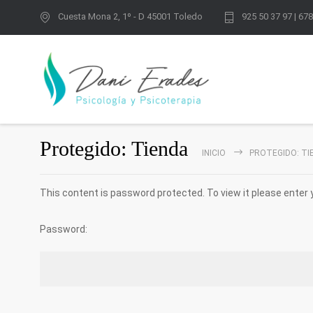
Cuesta Mona 2, 1º - D 45001 Toledo
925 50 37 97 | 67
Protegido: Tienda
INICIO
PROTEGIDO: TI
This content is password protected. To view it please enter
Password: