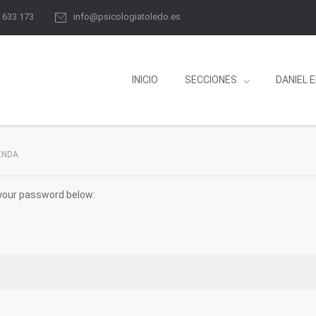
8 633 173
info@psicologiatoledo.es
INICIO
SECCIONES
DANIEL 
ENDA
 your password below: