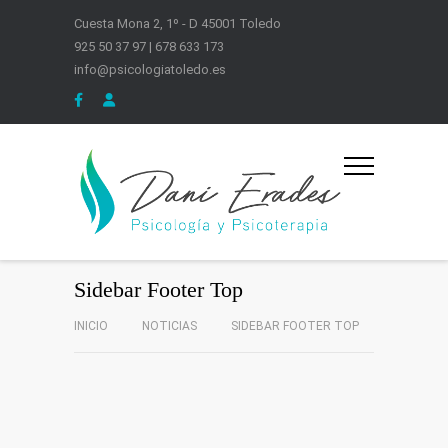
Cuesta Mona 2, 1º - D 45001 Toledo
925 50 37 97 | 678 633 173
info@psicologiatoledo.es
Sidebar Footer Top
INICIO
NOTICIAS
SIDEBAR FOOTER TOP