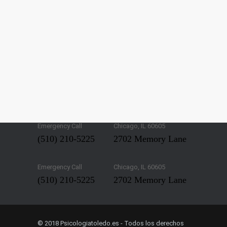
Emergency Call
Chicago, IL 60605
(510) 210-5225
2702 Memory Lane
Emergency Call
Chicago, IL 60605
(510) 210-5225
2702 Memory Lane
© 2018 Psicologiatoledo.es - Todos los derechos