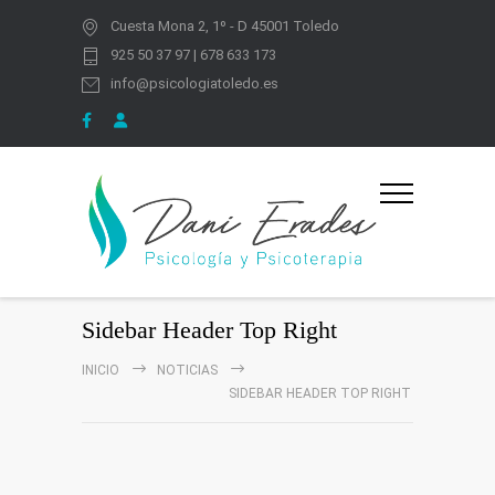
Cuesta Mona 2, 1º - D 45001 Toledo
925 50 37 97 | 678 633 173
info@psicologiatoledo.es
Sidebar Header Top Right
INICIO
NOTICIAS
SIDEBAR HEADER TOP RIGHT