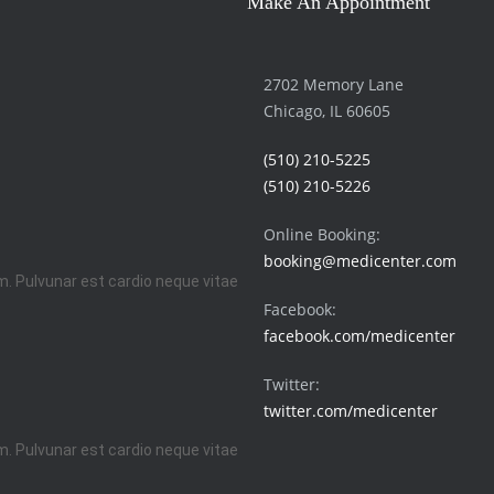
Make An Appointment
2702 Memory Lane
Chicago, IL 60605
(510) 210-5225
(510) 210-5226
Online Booking:
booking@medicenter.com
im. Pulvunar est cardio neque vitae
Facebook:
facebook.com/medicenter
Twitter:
twitter.com/medicenter
im. Pulvunar est cardio neque vitae