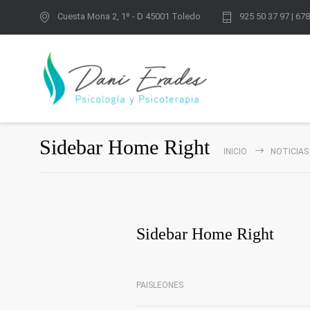
Cuesta Mona 2, 1º - D 45001 Toledo
925 50 37 97 | 67
Sidebar Home Right
INICIO
NOTICIAS
Sidebar Home Right
PAISLEONES