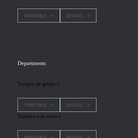
TIMETABLE
DETAILS
Departments
Terapia de grupo
TIMETABLE
DETAILS
Talleres a la carta
TIMETABLE
DETAILS