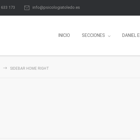
8 633 173
info@psicologiatoledo.es
INICIO
SECCIONES
DANIEL 
SIDEBAR HOME RIGHT