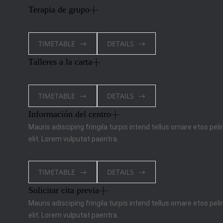
Terapia de grupo
TIMETABLE
DETAILS
Talleres a la carta
TIMETABLE
DETAILS
Información del centro
Mauris adisciping fringila turpis intend tellus ornare etos pel
elit. Lorem vulputat paentra.
TIMETABLE
DETAILS
Solicitar cita previa
Mauris adisciping fringila turpis intend tellus ornare etos pel
elit. Lorem vulputat paentra.